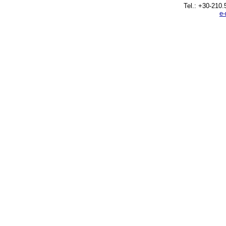
Tel.: +30-210.
e-