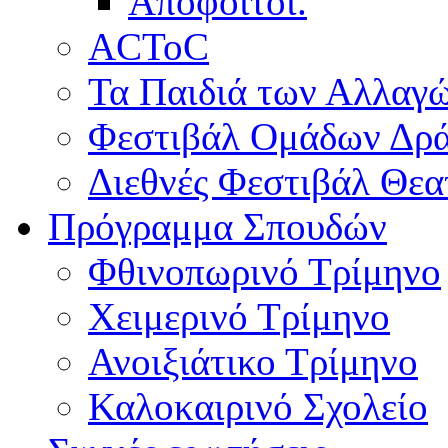
Απόφοιτοι.
ACToC
Τα Παιδιά των Αλλαγ
Φεστιβάλ Ομάδων Δρ
Διεθνές Φεστιβάλ Θε
Πρόγραμμα Σπουδών
Φθινοπωρινό Τρίμηνο
Χειμερινό Τρίμηνο
Ανοιξιάτικο Τρίμηνο
Καλοκαιρινό Σχολείο