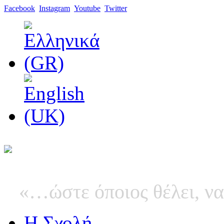
Facebook
Instagram
Youtube
Twitter
«…ώστε όποιος θέλει, να
Η Σχολή