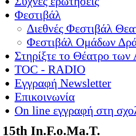
Συχνές ερωτήσεις
Φεστιβάλ
Διεθνές Φεστιβάλ Θε
Φεστιβάλ Ομάδων Δρ
Στηρίξτε το Θέατρο των
TOC - RADIO
Εγγραφή Newsletter
Επικοινωνία
On line εγγραφή στη σχο
15th In.F.o.Ma.T.