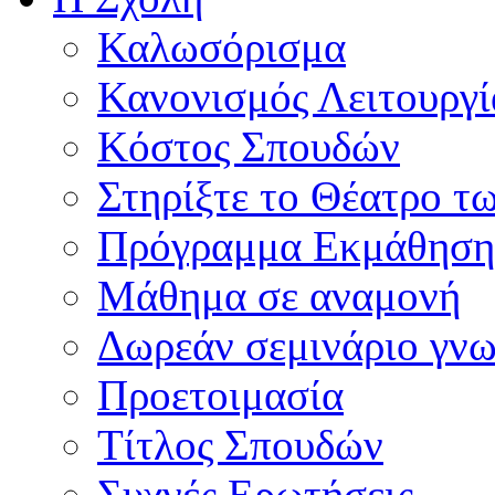
Καλωσόρισμα
Κανονισμός Λειτουργί
Κόστος Σπουδών
Στηρίξτε το Θέατρο τ
Πρόγραμμα Εκμάθηση
Μάθημα σε αναμονή
Δωρεάν σεμινάριο γνω
Προετοιμασία
Τίτλος Σπουδών
Συχνές Ερωτήσεις