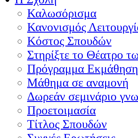
Καλωσόρισμα
Κανονισμός Λειτουργί
Κόστος Σπουδών
Στηρίξτε το Θέατρο τ
Πρόγραμμα Εκμάθηση
Μάθημα σε αναμονή
Δωρεάν σεμινάριο γνω
Προετοιμασία
Τίτλος Σπουδών
Συχνές Ερωτήσεις