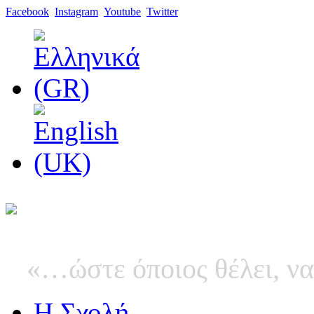
Facebook
Instagram
Youtube
Twitter
«…ώστε όποιος θέλει, να
Η Σχολή