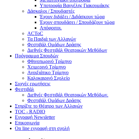
Υποτροφία Βαγγέλης Γιακουμάκης
Δάσκαλοι / Σπουδαστές
Έχουν διδάξει / Διδάσκουν τώρα
Έχουν σπουδάσει / Σπουδάζουν τώρα
Απόφοιτοι.
ACToC
Τα Παιδιά των Αλλαγών
Φεστιβάλ Ομάδων Δράσης
Διεθνές Φεστιβάλ Θεατρικών Μεθόδων
Πρόγραμμα Σπουδών
Φθινοπωρινό Τρίμηνο
Χειμερινό Τρίμηνο
Ανοιξιάτικο Τρίμηνο
Καλοκαιρινό Σχολείο
Συχνές ερωτήσεις
Φεστιβάλ
Διεθνές Φεστιβάλ Θεατρικών Μεθόδων.
Φεστιβάλ Ομάδων Δράσης
Στηρίξτε το Θέατρο των Αλλαγών
TOC - RADIO
Εγγραφή Newsletter
Επικοινωνία
On line εγγραφή στη σχολή