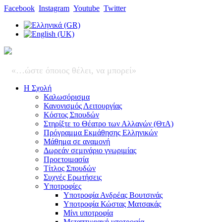
Facebook
Instagram
Youtube
Twitter
«…ώστε όποιος θέλει, να μπορεί»
Η Σχολή
Καλωσόρισμα
Κανονισμός Λειτουργίας
Κόστος Σπουδών
Στηρίξτε το Θέατρο των Αλλαγών (ΘτΑ)
Πρόγραμμα Εκμάθησης Ελληνικών
Μάθημα σε αναμονή
Δωρεάν σεμινάριο γνωριμίας
Προετοιμασία
Τίτλος Σπουδών
Συχνές Ερωτήσεις
Υποτροφίες
Υποτροφία Ανδρέας Βουτσινάς
Υποτροφία Κώστας Ματσακάς
Μίνι υποτροφία
Μεταπτυχιακή υποτροφία