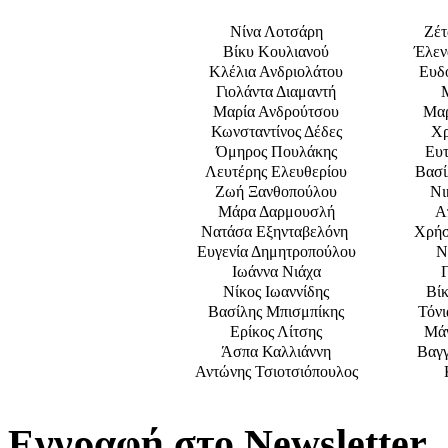
Νίνα Λοτσάρη
Ζέτ
Βίκυ Κουλιανού
Έλεν
Κλέλια Ανδριολάτου
Ευδ
Γιολάντα Διαμαντή
Μαρία Ανδρούτσου
Μαρ
Κωνσταντίνος Δέδες
Χρ
Όμηρος Πουλάκης
Ευ
Λευτέρης Ελευθερίου
Βασί
Ζωή Ξανθοπούλου
Νι
Μάρα Δαρμουσλή
Α
Νατάσα Εξηνταβελόνη
Χρήσ
Ευγενία Δημητροπούλου
Ν
Ιωάννα Νιάχα
Νίκος Ιωαννίδης
Βί
Βασίλης Μπισμπίκης
Τόν
Ερίκος Λίτσης
Μάγ
Άσπα Καλλιάννη
Βαγγ
Αντώνης Τσιοτσιόπουλος
Εγγραφή στο Newsletter