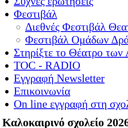
Συχνές ερωτήσεις
Φεστιβάλ
Διεθνές Φεστιβάλ Θε
Φεστιβάλ Ομάδων Δρ
Στηρίξτε το Θέατρο των
TOC - RADIO
Εγγραφή Newsletter
Επικοινωνία
On line εγγραφή στη σχο
Καλοκαιρινό σχολείο 202