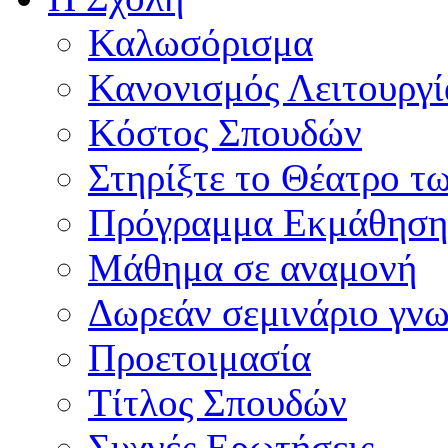
Καλωσόρισμα
Κανονισμός Λειτουργί
Κόστος Σπουδών
Στηρίξτε το Θέατρο τ
Πρόγραμμα Εκμάθηση
Μάθημα σε αναμονή
Δωρεάν σεμινάριο γνω
Προετοιμασία
Τίτλος Σπουδών
Συχνές Ερωτήσεις