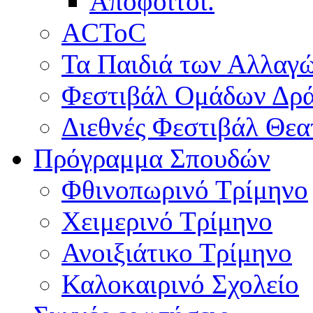
Απόφοιτοι.
ACToC
Τα Παιδιά των Αλλαγ
Φεστιβάλ Ομάδων Δρ
Διεθνές Φεστιβάλ Θε
Πρόγραμμα Σπουδών
Φθινοπωρινό Τρίμηνο
Χειμερινό Τρίμηνο
Ανοιξιάτικο Τρίμηνο
Καλοκαιρινό Σχολείο