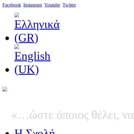
Facebook
Instagram
Youtube
Twitter
«…ώστε όποιος θέλει, να
Η Σχολή