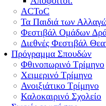
Απόφοιτοι.
ACToC
Τα Παιδιά των Αλλαγ
Φεστιβάλ Ομάδων Δρ
Διεθνές Φεστιβάλ Θε
Πρόγραμμα Σπουδών
Φθινοπωρινό Τρίμηνο
Χειμερινό Τρίμηνο
Ανοιξιάτικο Τρίμηνο
Καλοκαιρινό Σχολείο