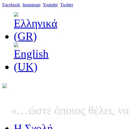
Facebook
Instagram
Youtube
Twitter
«…ώστε όποιος θέλει, να
Η Σχολή