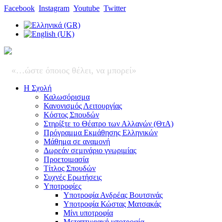
Facebook
Instagram
Youtube
Twitter
«…ώστε όποιος θέλει, να μπορεί»
Η Σχολή
Καλωσόρισμα
Κανονισμός Λειτουργίας
Κόστος Σπουδών
Στηρίξτε το Θέατρο των Αλλαγών (ΘτΑ)
Πρόγραμμα Εκμάθησης Ελληνικών
Μάθημα σε αναμονή
Δωρεάν σεμινάριο γνωριμίας
Προετοιμασία
Τίτλος Σπουδών
Συχνές Ερωτήσεις
Υποτροφίες
Υποτροφία Ανδρέας Βουτσινάς
Υποτροφία Κώστας Ματσακάς
Μίνι υποτροφία
Μεταπτυχιακή υποτροφία