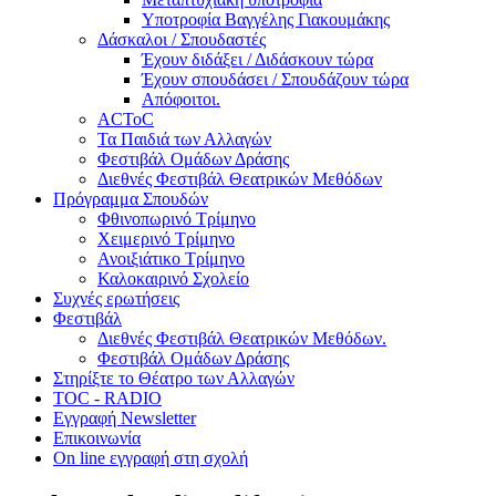
Υποτροφία Βαγγέλης Γιακουμάκης
Δάσκαλοι / Σπουδαστές
Έχουν διδάξει / Διδάσκουν τώρα
Έχουν σπουδάσει / Σπουδάζουν τώρα
Απόφοιτοι.
ACToC
Τα Παιδιά των Αλλαγών
Φεστιβάλ Ομάδων Δράσης
Διεθνές Φεστιβάλ Θεατρικών Μεθόδων
Πρόγραμμα Σπουδών
Φθινοπωρινό Τρίμηνο
Χειμερινό Τρίμηνο
Ανοιξιάτικο Τρίμηνο
Καλοκαιρινό Σχολείο
Συχνές ερωτήσεις
Φεστιβάλ
Διεθνές Φεστιβάλ Θεατρικών Μεθόδων.
Φεστιβάλ Ομάδων Δράσης
Στηρίξτε το Θέατρο των Αλλαγών
TOC - RADIO
Εγγραφή Newsletter
Επικοινωνία
On line εγγραφή στη σχολή