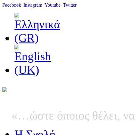
Facebook
Instagram
Youtube
Twitter
«…ώστε όποιος θέλει, να
Η Σχολή