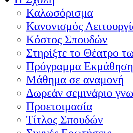
Καλωσόρισμα
Κανονισμός Λειτουργί
Κόστος Σπουδών
Στηρίξτε το Θέατρο τ
Πρόγραμμα Εκμάθηση
Μάθημα σε αναμονή
Δωρεάν σεμινάριο γνω
Προετοιμασία
Τίτλος Σπουδών
Συχνές Ερωτήσεις