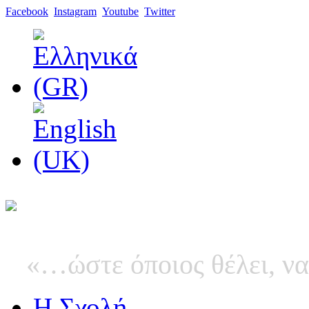
Facebook
Instagram
Youtube
Twitter
«…ώστε όποιος θέλει, να
Η Σχολή