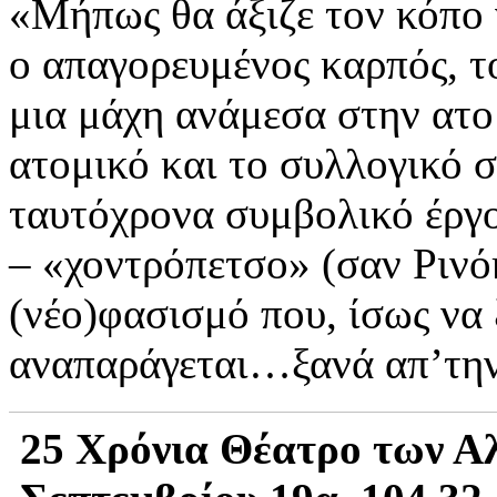
«Μήπως θα άξιζε τον κόπο 
ο απαγορευμένος καρπός, τ
μια μάχη ανάμεσα στην ατομ
ατομικό και το συλλογικό 
ταυτόχρονα συμβολικό έργο
– «χοντρόπετσο» (σαν Ρινό
(νέο)φασισμό που, ίσως να 
αναπαράγεται…ξανά απ’την
25 Χρόνια Θέατρο των Α