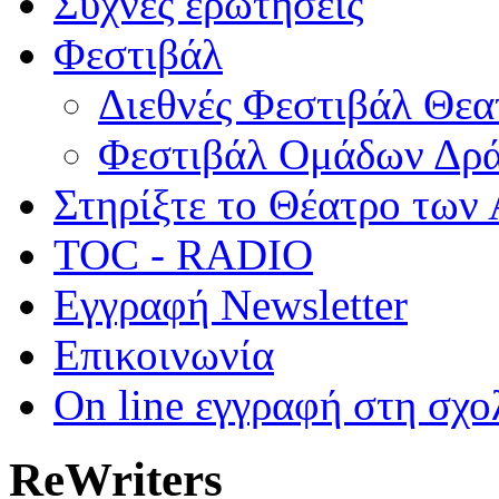
Συχνές ερωτήσεις
Φεστιβάλ
Διεθνές Φεστιβάλ Θε
Φεστιβάλ Ομάδων Δρ
Στηρίξτε το Θέατρο των
TOC - RADIO
Εγγραφή Newsletter
Επικοινωνία
On line εγγραφή στη σχο
ReWriters