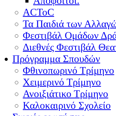
Απόφοιτοι.
ACToC
Τα Παιδιά των Αλλαγ
Φεστιβάλ Ομάδων Δρ
Διεθνές Φεστιβάλ Θε
Πρόγραμμα Σπουδών
Φθινοπωρινό Τρίμηνο
Χειμερινό Τρίμηνο
Ανοιξιάτικο Τρίμηνο
Καλοκαιρινό Σχολείο