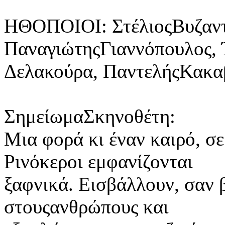
ΗΘΟΠΟΙΟΙ: ΣτέλιοςΒυζαντ
ΠαναγιώτηςΓιαννόπουλος,
Δελακούρα, ΠαντελήςΚακα
ΣημείωμαΣκηνοθέτη:
Μια φορά κι έναν καιρό, σε
Ρινόκεροι εμφανίζονται
ξαφνικά. Εισβάλλουν, σαν
στουςανθρώπους και