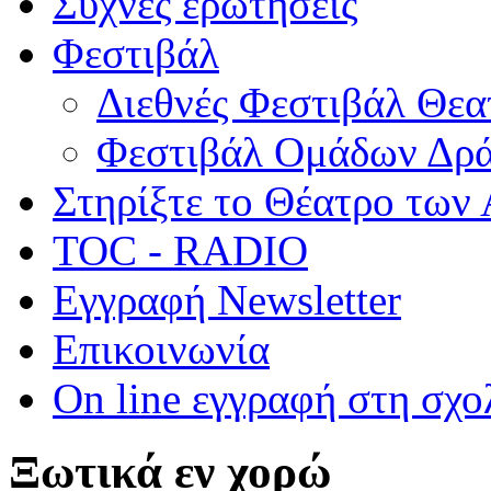
Συχνές ερωτήσεις
Φεστιβάλ
Διεθνές Φεστιβάλ Θε
Φεστιβάλ Ομάδων Δρ
Στηρίξτε το Θέατρο των
TOC - RADIO
Εγγραφή Newsletter
Επικοινωνία
On line εγγραφή στη σχο
Ξωτικά εν χορώ