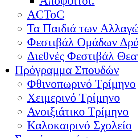
Απόφοιτοι.
ACToC
Τα Παιδιά των Αλλαγ
Φεστιβάλ Ομάδων Δρ
Διεθνές Φεστιβάλ Θε
Πρόγραμμα Σπουδών
Φθινοπωρινό Τρίμηνο
Χειμερινό Τρίμηνο
Ανοιξιάτικο Τρίμηνο
Καλοκαιρινό Σχολείο