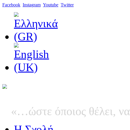
Facebook
Instagram
Youtube
Twitter
«…ώστε όποιος θέλει, να
Η Σχολή