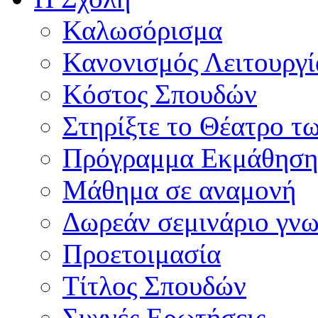
Καλωσόρισμα
Κανονισμός Λειτουργί
Κόστος Σπουδών
Στηρίξτε το Θέατρο τ
Πρόγραμμα Εκμάθηση
Μάθημα σε αναμονή
Δωρεάν σεμινάριο γνω
Προετοιμασία
Τίτλος Σπουδών
Συχνές Ερωτήσεις