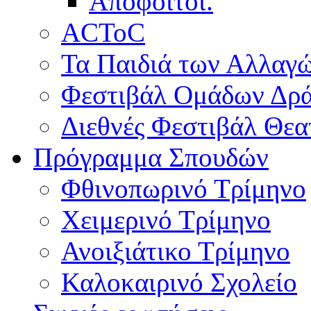
Απόφοιτοι.
ACToC
Τα Παιδιά των Αλλαγ
Φεστιβάλ Ομάδων Δρ
Διεθνές Φεστιβάλ Θε
Πρόγραμμα Σπουδών
Φθινοπωρινό Τρίμηνο
Χειμερινό Τρίμηνο
Ανοιξιάτικο Τρίμηνο
Καλοκαιρινό Σχολείο