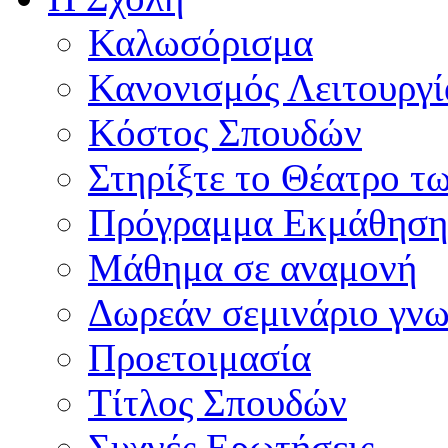
Καλωσόρισμα
Κανονισμός Λειτουργί
Κόστος Σπουδών
Στηρίξτε το Θέατρο τ
Πρόγραμμα Εκμάθηση
Μάθημα σε αναμονή
Δωρεάν σεμινάριο γνω
Προετοιμασία
Τίτλος Σπουδών
Συχνές Ερωτήσεις