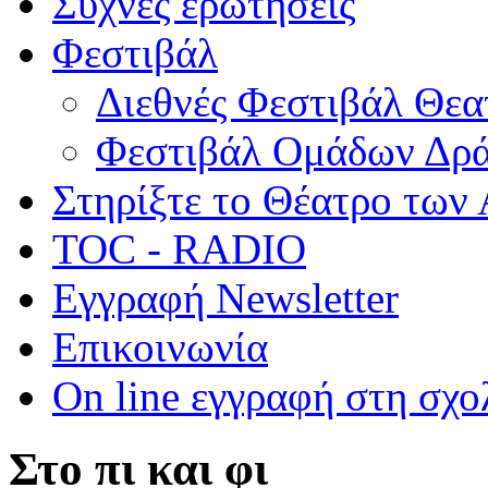
Συχνές ερωτήσεις
Φεστιβάλ
Διεθνές Φεστιβάλ Θε
Φεστιβάλ Ομάδων Δρ
Στηρίξτε το Θέατρο των
TOC - RADIO
Εγγραφή Newsletter
Επικοινωνία
On line εγγραφή στη σχο
Στο πι και φι