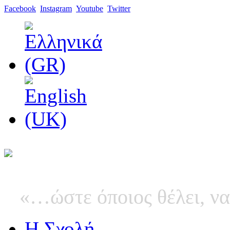
Facebook
Instagram
Youtube
Twitter
«…ώστε όποιος θέλει, να
Η Σχολή