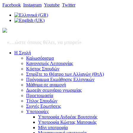
Facebook
Instagram
Youtube
Twitter
«…ώστε όποιος θέλει, να μπορεί»
Η Σχολή
Καλωσόρισμα
Κανονισμός Λειτουργίας
Κόστος Σπουδών
Στηρίξτε το Θέατρο των Αλλαγών (ΘτΑ)
Πρόγραμμα Εκμάθησης Ελληνικών
Μάθημα σε αναμονή
Δωρεάν σεμινάριο γνωριμίας
Προετοιμασία
Τίτλος Σπουδών
Συχνές Ερωτήσεις
Υποτροφίες
Υποτροφία Ανδρέας Βουτσινάς
Υποτροφία Κώστας Ματσακάς
Μίνι υποτροφία
Μεταπτυχιακή υποτροφία