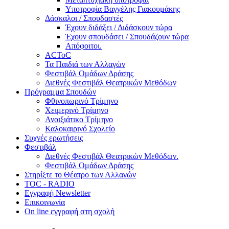
Υποτροφία Βαγγέλης Γιακουμάκης
Δάσκαλοι / Σπουδαστές
Έχουν διδάξει / Διδάσκουν τώρα
Έχουν σπουδάσει / Σπουδάζουν τώρα
Απόφοιτοι.
ACToC
Τα Παιδιά των Αλλαγών
Φεστιβάλ Ομάδων Δράσης
Διεθνές Φεστιβάλ Θεατρικών Μεθόδων
Πρόγραμμα Σπουδών
Φθινοπωρινό Τρίμηνο
Χειμερινό Τρίμηνο
Ανοιξιάτικο Τρίμηνο
Καλοκαιρινό Σχολείο
Συχνές ερωτήσεις
Φεστιβάλ
Διεθνές Φεστιβάλ Θεατρικών Μεθόδων.
Φεστιβάλ Ομάδων Δράσης
Στηρίξτε το Θέατρο των Αλλαγών
TOC - RADIO
Εγγραφή Newsletter
Επικοινωνία
On line εγγραφή στη σχολή