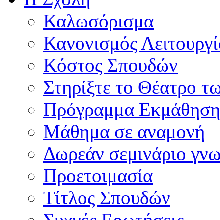
Καλωσόρισμα
Κανονισμός Λειτουργί
Κόστος Σπουδών
Στηρίξτε το Θέατρο τ
Πρόγραμμα Εκμάθηση
Μάθημα σε αναμονή
Δωρεάν σεμινάριο γνω
Προετοιμασία
Τίτλος Σπουδών
Συχνές Ερωτήσεις