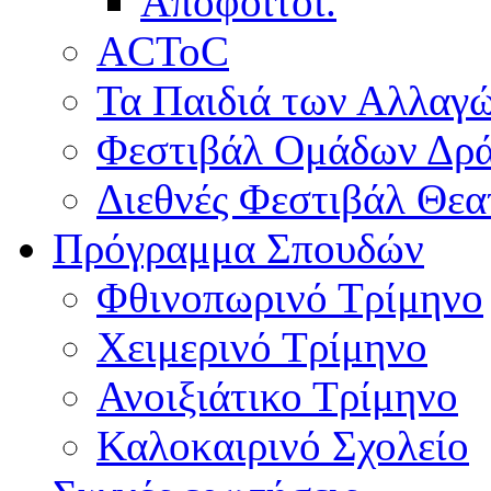
Απόφοιτοι.
ACToC
Τα Παιδιά των Αλλαγ
Φεστιβάλ Ομάδων Δρ
Διεθνές Φεστιβάλ Θε
Πρόγραμμα Σπουδών
Φθινοπωρινό Τρίμηνο
Χειμερινό Τρίμηνο
Ανοιξιάτικο Τρίμηνο
Καλοκαιρινό Σχολείο