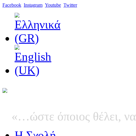
Facebook
Instagram
Youtube
Twitter
«…ώστε όποιος θέλει, να
Η Σχολή