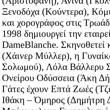
(Αριστοφάνη), Ανίνα (Γκολ
Ξενοδόχα (Κούντερα), Κόμ
και χορογράφος στις Τρωάδ
1998 δημιουργεί την εταιρε
DameBlanche. Σκηνοθετεί κ
(Χάινερ Μύλλερ), η Γυναίκ
Σολωμού), Λόλα Βάλλερυ Σ
Ονείρου Οδύσσεια (Άκη Δήμ
Γάτες έχουν Επτά Ζωές (Τζ
Ιθάκη – Όμηρος (Δημήτρη 