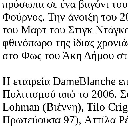
πρόσωπα σε ένα βαγόνι το
Φούρνος. Την άνοιξη του 2
του Μαρτ του Στιγκ Ντάγκ
φθινόπωρο της ίδιας χρονιά
στο Φως του Άκη Δήμου στ
Η εταιρεία DameBlanche επ
Πολιτισμού από το 2006. Σ
Lohman (Βιέννη), Tilo Cri
Πρωτεύουσα 97), Αττίλα Ρ