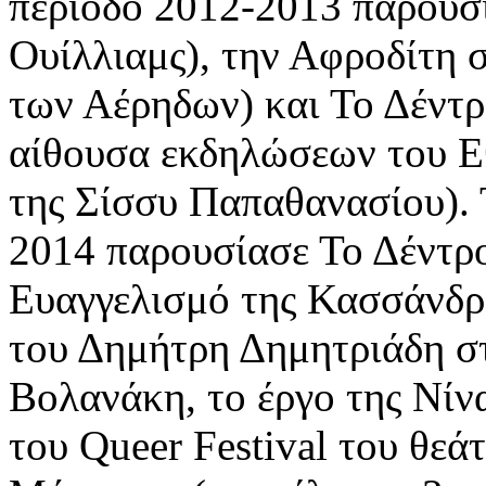
περίοδο 2012-2013 παρουσί
Ουίλλιαμς), την Αφροδίτη 
των Αέρηδων) και Το Δέντρ
αίθουσα εκδηλώσεων του Ε
της Σίσσυ Παπαθανασίου). 
2014 παρουσίασε Το Δέντρο
Ευαγγελισμό της Κασσάνδρ
του Δημήτρη Δημητριάδη σ
Βολανάκη, το έργο της Νίν
του Queer Festival του θε