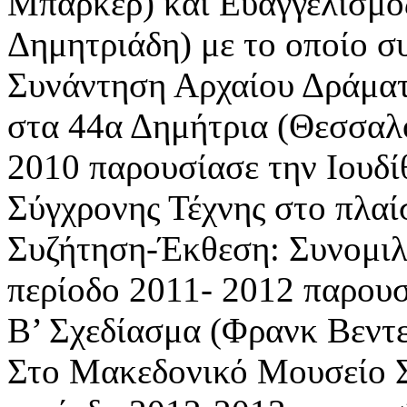
Μπάρκερ) και Ευαγγελισμό
Δημητριάδη) με το οποίο σ
Συνάντηση Αρχαίου Δράματο
στα 44α Δημήτρια (Θεσσαλ
2010 παρουσίασε την Ιουδ
Σύγχρονης Τέχνης στο πλαί
Συζήτηση-Έκθεση: Συνομιλώ
περίοδο 2011- 2012 παρουσ
Β’ Σχεδίασμα (Φρανκ Βεντε
Στο Μακεδονικό Μουσείο Σ