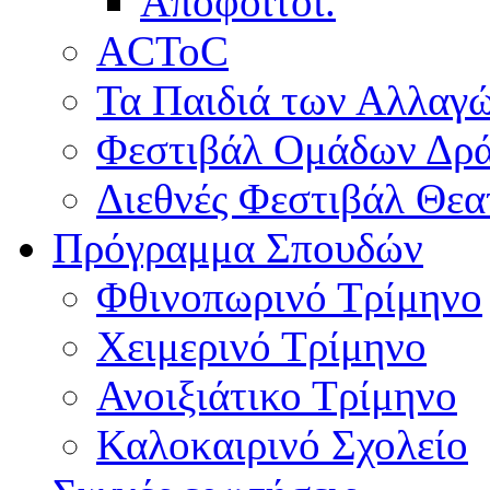
Απόφοιτοι.
ACToC
Τα Παιδιά των Αλλαγ
Φεστιβάλ Ομάδων Δρ
Διεθνές Φεστιβάλ Θε
Πρόγραμμα Σπουδών
Φθινοπωρινό Τρίμηνο
Χειμερινό Τρίμηνο
Ανοιξιάτικο Τρίμηνο
Καλοκαιρινό Σχολείο