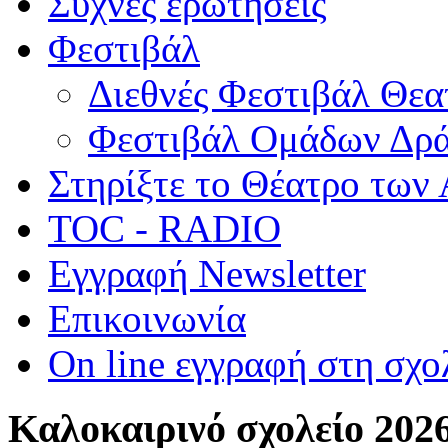
Συχνές ερωτήσεις
Φεστιβάλ
Διεθνές Φεστιβάλ Θε
Φεστιβάλ Ομάδων Δρ
Στηρίξτε το Θέατρο των
TOC - RADIO
Εγγραφή Newsletter
Επικοινωνία
On line εγγραφή στη σχο
Καλοκαιρινό σχολείο 202