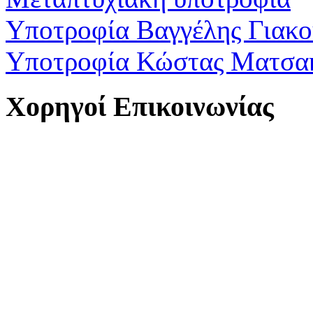
Υποτροφία Βαγγέλης Γιακ
Υποτροφία Κώστας Ματσα
Χορηγοί Επικοινωνίας