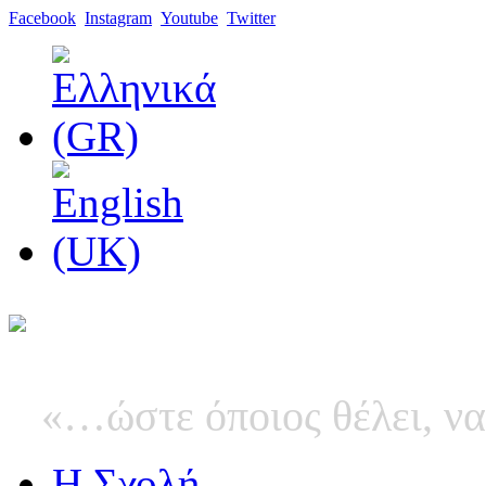
Facebook
Instagram
Youtube
Twitter
«…ώστε όποιος θέλει, να
Η Σχολή