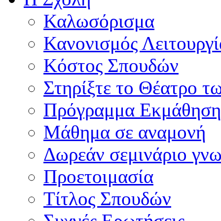
Καλωσόρισμα
Κανονισμός Λειτουργί
Κόστος Σπουδών
Στηρίξτε το Θέατρο τ
Πρόγραμμα Εκμάθηση
Μάθημα σε αναμονή
Δωρεάν σεμινάριο γνω
Προετοιμασία
Τίτλος Σπουδών
Συχνές Ερωτήσεις